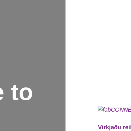
 to
Virkjaðu re