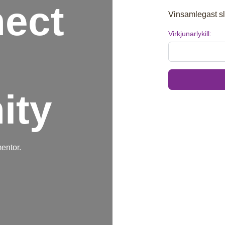
ect
Vinsamlegast slá
Virkjunarlykill:
ity
entor.