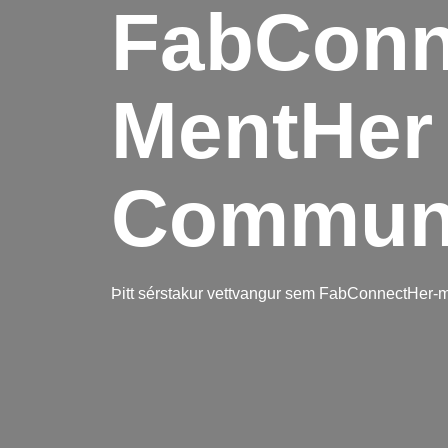
FabConn
MentHer
Commun
Þitt sérstakur vettvangur sem FabConnectHer-m