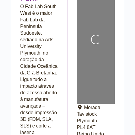
O Fab Lab South
West é o maior
Fab Lab da
Península
Sudoeste,
sediado na Arts
A carregar...
University
Plymouth, no
coração da
Cidade Oceânica
da Grã-Bretanha.
Ligue tudo a
impacto através
do acesso aberto
à manufatura
avançada –
Morada:
desde impressão
Tavistock
3D (FDM, SLA,
Plymouth
SLS) e corte a
PL4 8AT
laser a
Reino Unido