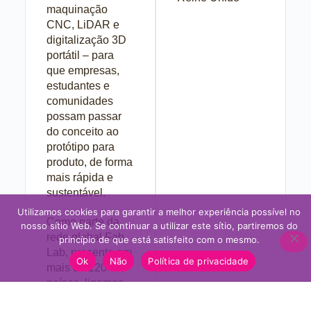
maquinação
CNC, LiDAR e
digitalização 3D
portátil – para
que empresas,
estudantes e
comunidades
possam passar
do conceito ao
protótipo para
produto, de forma
mais rápida e
sustentável.
Utilizamos cookies para garantir a melhor experiência possível no
Como parte da
nosso sítio Web. Se continuar a utilizar este sítio, partiremos do
rede global Fab
princípio de que está satisfeito com o mesmo.
Lab, presente em
Ok
Não
Política de privacidade
mais de 120
países, ligamos
os inovadores da