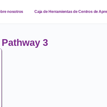
bre nosotros
Caja de Herramientas de Centros de Apre
ct MentHER
FAB Edu Forum
Contacto
Notic
 Pathway 3