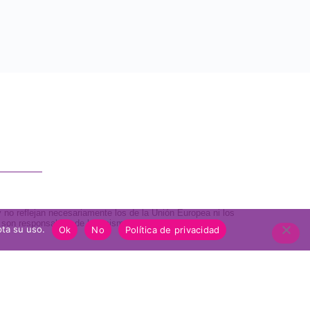
 no reflejan necesariamente los de la Unión Europea ni los
A son responsables de las mismas.
pta su uso.
Ok
No
Política de privacidad