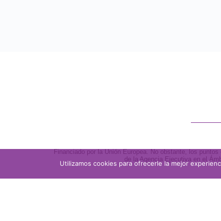
Financiado por la Unión Europea. No obstante, los puntos 
de la Agencia Ejecutiva en el Ám
Utilizamos cookies para ofrecerle la mejor experien