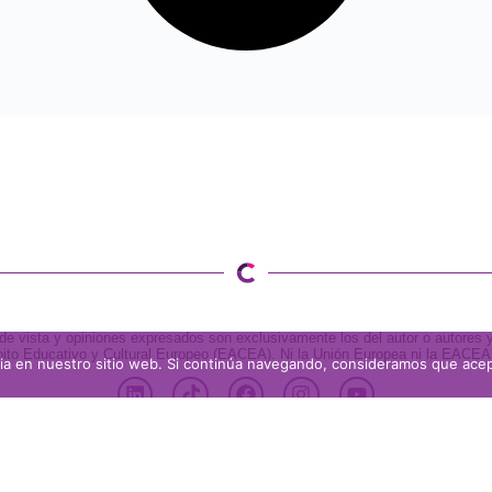
de vista y opiniones expresados son exclusivamente los del autor o autores y
bito Educativo y Cultural Europeo (EACEA). Ni la Unión Europea ni la EACE
cia en nuestro sitio web. Si continúa navegando, consideramos que ace
2026 FabConnectHer.eu
privacidad
sitio por impulso