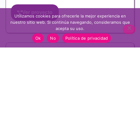
Ver proyecto
Utilizamos cookies para ofrecerle la mejor experiencia en
nuestro sitio web. Si continúa navegando, consideramos que
acepta su uso.
Ok
No
Política de privacidad
Margaret A. Wilcox, inventora
pionera
LEE3
💜 Fab & Fierce Challenge - Team LEE3 Lucía,