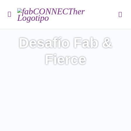
Desafío Fab &
Fierce