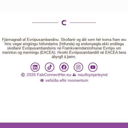
Fjármagnað af Evrópusambandinu. Skoðanir og álit sem hér koma fram eru
hins vegar eingöngu höfundarins (höfunda) og endurspegla ekki endilega
skoðanir Evrópusambandsins né Framkvæmdarstofnunar Evrópu um
menntun og menningu (EACEA). Hvorki Evrópusambandið né EACEA bera
ábyrgð á þeim.
2026 FabConnectHer.eu
nauðsynjarleynd
vefsíða eftir momentum