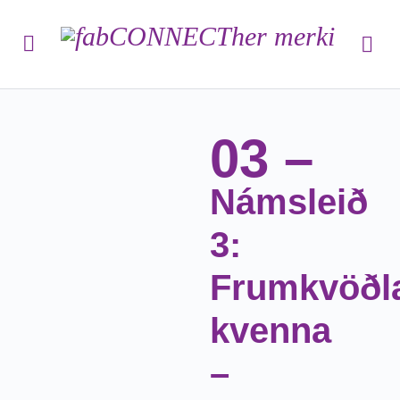
03 –
Námsleið
3:
Frumkvöðla
kvenna
–