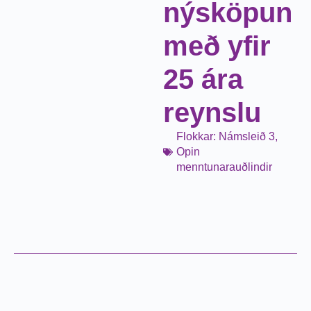
nýsköpun
með yfir
25 ára
reynslu
Flokkar:
Námsleið 3
,
Opin
menntunarauðlindir