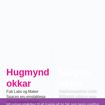
Hugmynd
Nálgun
okkar
okkar
Fab Labs og Maker
FabConnectHer beitir
Spaces eru einstaklega
fjölþættri nálgun sem
öflug námsumhverfi.
virkar á öllum
Við notum smákökur til að tryggja að þú fáir sem bestu upplifun