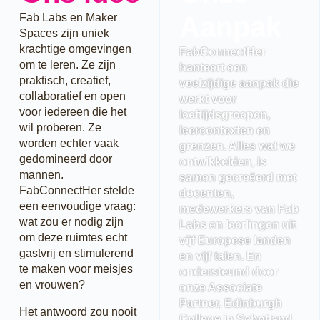
Fab Labs en Maker
Aanpak
Spaces zijn uniek
krachtige omgevingen
FabConnectHer
om te leren. Ze zijn
hanteert een
praktisch, creatief,
veelzijdige aanpak die
collaboratief en open
werkt voor
voor iedereen die het
leeftijdsgroepen,
wil proberen. Ze
leercontexten en
worden echter vaak
grenzen. Alles wat we
gedomineerd door
ontwikkelden, is
mannen.
samen gecreëerd met
FabConnectHer stelde
docenten,
een eenvoudige vraag:
medewerkers van Fab
wat zou er nodig zijn
Labs en leerlingen uit
om deze ruimtes echt
vijf Europese landen
gastvrij en stimulerend
en vijf talen. En
te maken voor meisjes
ondersteund door
en vrouwen?
onze Associate
Partner, Edinburgh
Het antwoord zou nooit
College in Schotland.