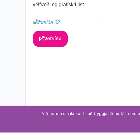
vélfræði og grafískri list.
Vefsíða
Við notum smákökur til að tryggja að þú fáir sem 