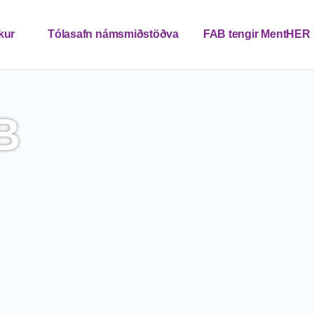
kur
Tólasafn námsmiðstöðva
FAB tengir MentHER
vettvangur
Hafðu samband
Fréttir
IS
B