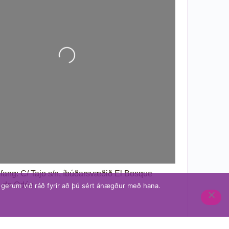
Að hlaða...
sfang:
C/ Tajo s/n, íbúðarsvæðið El Bosque
a de Odón
u gerum við ráð fyrir að þú sért ánægður með hana.