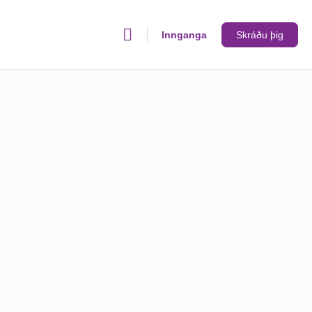
Innganga
Skráðu þig