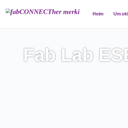
Heim
Um ok
FAB menntunar
Fab Lab ES