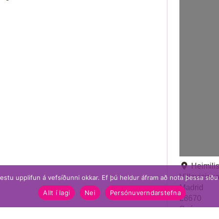
Heimili
Villavicios
bestu upplifun á vefsíðunni okkar. Ef þú heldur áfram að nota þessa síð
Madrid
Allt í lagi
Nei
Persónuverndarstefna
28670
Spánn