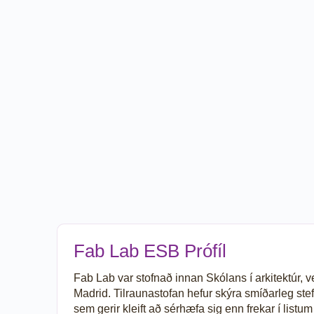
Fab Lab ESB Prófíl
Fab Lab var stofnað innan Skólans í arkitektúr,
Madrid. Tilraunastofan hefur skýra smíðarleg ste
sem gerir kleift að sérhæfa sig enn frekar í list