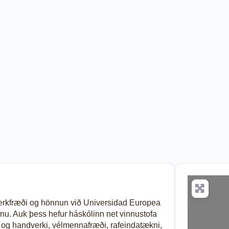
 verkfræði og hönnun við Universidad Europea
fnu. Auk þess hefur háskólinn net vinnustofa
um og handverki, vélmennafræði, rafeindatækni,