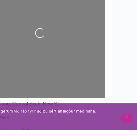
Að hlaða...
sfang:
Central Sixth, New St
, Nýja torg, Sandwell miðstöð
u gerum við ráð fyrir að þú sért ánægður með hana.
mvík
konungsríkið