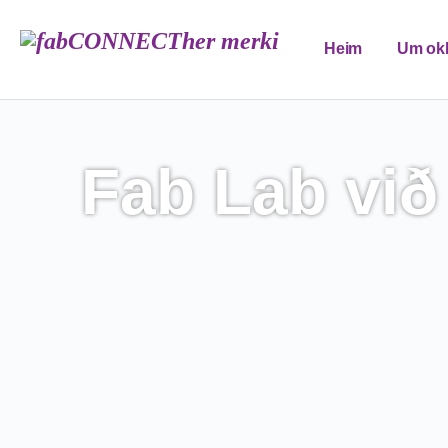
Heim
Um ok
FAB menntunar
Fab Lab við