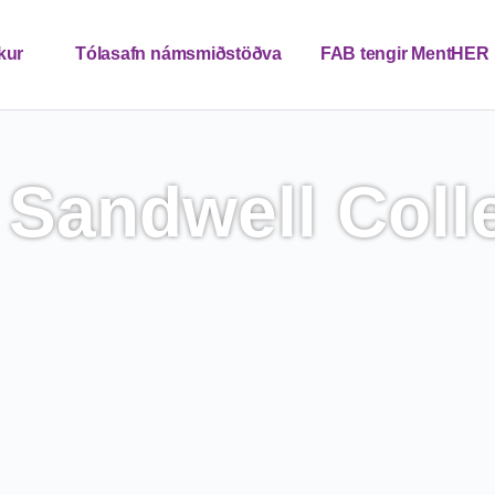
kur
Tólasafn námsmiðstöðva
FAB tengir MentHER
vettvangur
Hafðu samband
Fréttir
IS
 Sandwell Coll