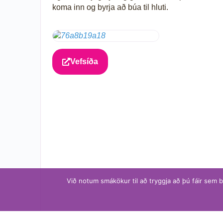
koma inn og byrja að búa til hluti.
Vefsíða
Við notum smákökur til að tryggja að þú fáir sem 