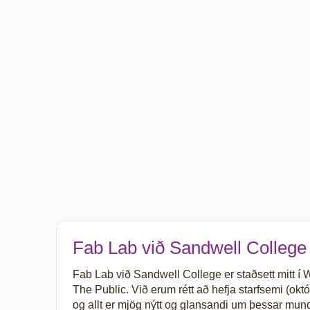
Fab Lab við Sandwell College 
Fab Lab við Sandwell College er staðsett mitt í
The Public. Við erum rétt að hefja starfsemi (ok
og allt er mjög nýtt og glansandi um þessar mundir