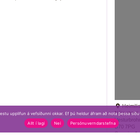
Heimili
Nýja stræti
bestu upplifun á vefsíðunni okkar. Ef þú heldur áfram að nota þessa síð
Vesturbroh
Allt í lagi
Nei
Persónuverndarstefna
B70 7PG
Sameinaða 