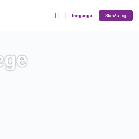
Innganga
Skráðu þig
ege