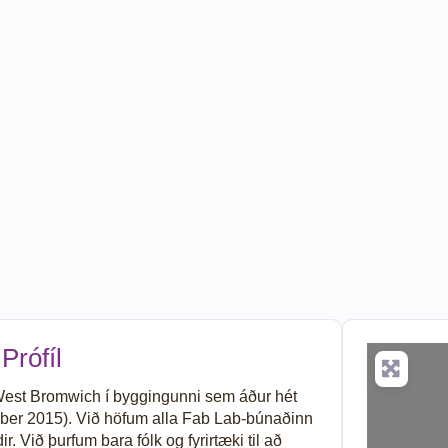
Prófíl
 West Bromwich í byggingunni sem áður hét
tóber 2015). Við höfum alla Fab Lab-búnaðinn
. Við þurfum bara fólk og fyrirtæki til að