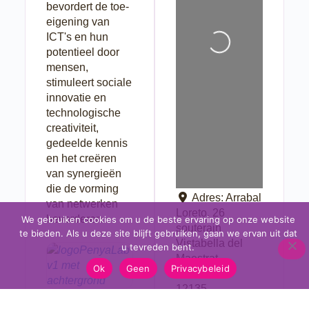
Aan het laden...
bevordert de toe-
eigening van
ICT's en hun
potentieel door
mensen,
stimuleert sociale
innovatie en
technologische
creativiteit,
gedeelde kennis
en het creëren
van synergieën
die de vorming
Adres:
Arrabal
van netwerken
Loreto, 26
bevorderen.
We gebruiken cookies om u de beste ervaring op onze website
souterain
te bieden. Als u deze site blijft gebruiken, gaan we ervan uit dat
Vistabella del
u tevreden bent.
Maestrat
Ok
Geen
Privacybeleid
Castelló
12135
Spanje
Website