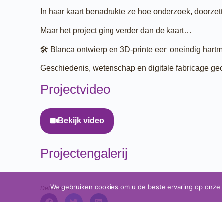
In haar kaart benadrukte ze hoe onderzoek, doorz
Maar het project ging verder dan de kaart…
🛠️ Blanca ontwierp en 3D-printe een oneindig har
Geschiedenis, wetenschap en digitale fabricage gec
Projectvideo
Bekijk video
Projectengalerij
We gebruiken cookies om u de beste ervaring op onze we
Delen a.u.b: