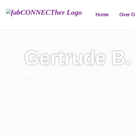
Home
Over O
FAB Edu Forum
Gertrude B.
SEBC4