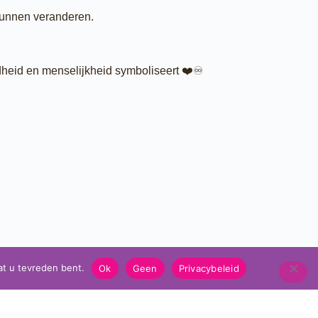
kunnen veranderen.
heid en menselijkheid symboliseert ❤️♾️
at u tevreden bent.
Ok
Geen
Privacybeleid