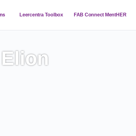
ns
Leercentra Toolbox
FAB Connect MentHER
Contact
Nieuws
NL
 Elion