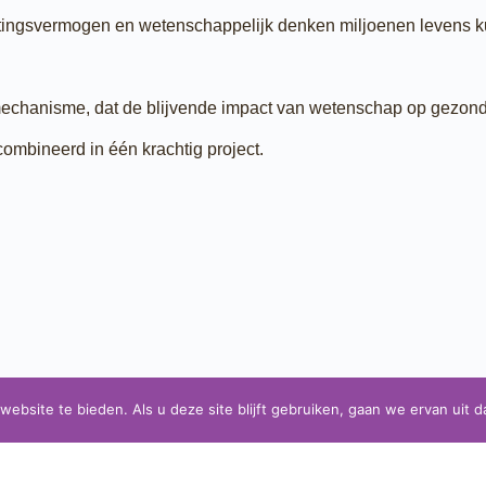
ettingsvermogen en wetenschappelijk denken miljoenen levens 
tmechanisme, dat de blijvende impact van wetenschap op gezond
ombineerd in één krachtig project.
bsite te bieden. Als u deze site blijft gebruiken, gaan we ervan uit d