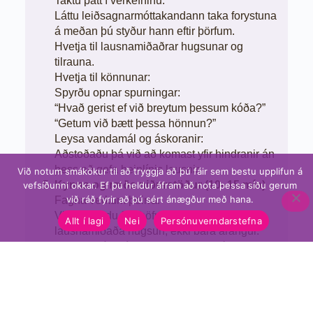
Taktu þátt í verkefninu:
Láttu leiðsagnarmóttakandann taka forystuna
á meðan þú styður hann eftir þörfum.
Hvetja til lausnamiðaðrar hugsunar og
tilrauna.
Hvetja til könnunar:
Spyrðu opnar spurningar:
“Hvað gerist ef við breytum þessum kóða?”
“Getum við bætt þessa hönnun?”
Leysa vandamál og áskoranir:
Aðstoðaðu þá við að komast yfir hindranir án
þess að gefa beinlínis lausnir.
Við notum smákökur til að tryggja að þú fáir sem bestu upplifun á
Kynna og ræða niðurstöður (10–15 mín)
vefsíðunni okkar. Ef þú heldur áfram að nota þessa síðu gerum
við ráð fyrir að þú sért ánægður með hana.
Fagna verkum þeirra:
Viðurkenndu fyrirhöfn, sköpunargáfu og
Allt í lagi
Nei
Persónuverndarstefna
lausnamiðaða hugsun, ekki bara árangur.
Dæmi: “Þú smíðaðir og forritaðir vélmenni—
hvernig líður þér?”
Spyrðu:
“Hvað skemmtu þér mest?”
“Hvað var krefjandi?”