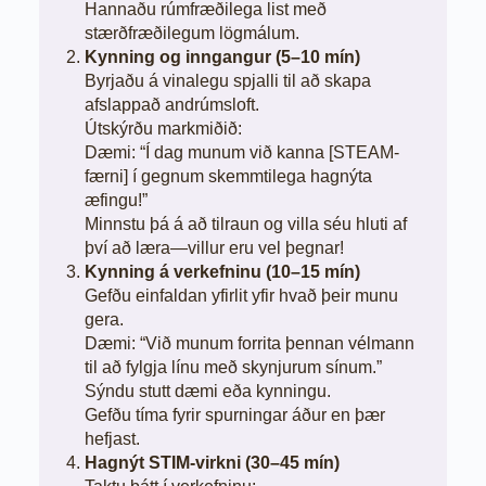
Hannaðu rúmfræðilega list með
stærðfræðilegum lögmálum.
Kynning og inngangur (5–10 mín)
Byrjaðu á vinalegu spjalli til að skapa
afslappað andrúmsloft.
Útskýrðu markmiðið:
Dæmi: “Í dag munum við kanna [STEAM-
færni] í gegnum skemmtilega hagnýta
æfingu!”
Minnstu þá á að tilraun og villa séu hluti af
því að læra—villur eru vel þegnar!
Kynning á verkefninu (10–15 mín)
Gefðu einfaldan yfirlit yfir hvað þeir munu
gera.
Dæmi: “Við munum forrita þennan vélmann
til að fylgja línu með skynjurum sínum.”
Sýndu stutt dæmi eða kynningu.
Gefðu tíma fyrir spurningar áður en þær
hefjast.
Hagnýt STIM-virkni (30–45 mín)