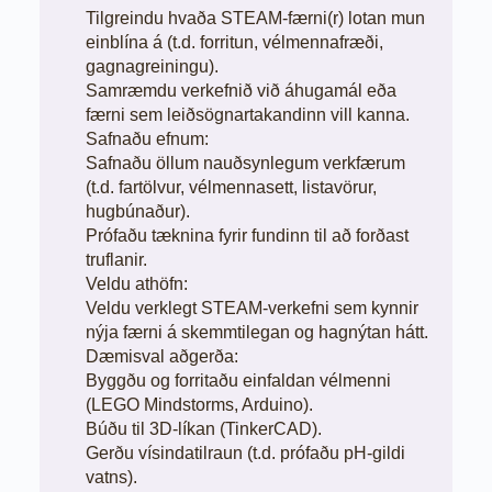
Tilgreindu hvaða STEAM-færni(r) lotan mun
einblína á (t.d. forritun, vélmennafræði,
gagnagreiningu).
Samræmdu verkefnið við áhugamál eða
færni sem leiðsögnartakandinn vill kanna.
Safnaðu efnum:
Safnaðu öllum nauðsynlegum verkfærum
(t.d. fartölvur, vélmennasett, listavörur,
hugbúnaður).
Prófaðu tæknina fyrir fundinn til að forðast
truflanir.
Veldu athöfn:
Veldu verklegt STEAM-verkefni sem kynnir
nýja færni á skemmtilegan og hagnýtan hátt.
Dæmisval aðgerða:
Byggðu og forritaðu einfaldan vélmenni
(LEGO Mindstorms, Arduino).
Búðu til 3D-líkan (TinkerCAD).
Gerðu vísindatilraun (t.d. prófaðu pH-gildi
vatns).