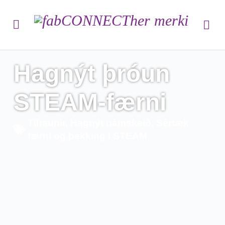
Hagnýt þróun
STEAM-færni
Tilraunir
,
Hagnýt námskeið
,
Sértæk
færni og þekking í STEAM