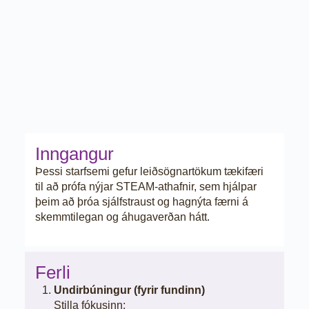
Inngangur
Þessi starfsemi gefur leiðsögnartökum tækifæri
til að prófa nýjar STEAM-athafnir, sem hjálpar
þeim að þróa sjálfstraust og hagnýta færni á
skemmtilegan og áhugaverðan hátt.
Ferli
Undirbúningur (fyrir fundinn)
Stilla fókusinn: