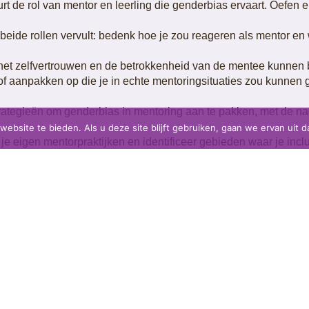
urt de rol van mentor en leerling die genderbias ervaart. Oefe
je beide rollen vervult: bedenk hoe je zou reageren als mentor en
s het zelfvertrouwen en de betrokkenheid van de mentee kunnen
n of aanpakken op die je in echte mentoringsituaties zou kunnen 
trategieën om genderbias in mentoring aan te pakken, met de na
bsite te bieden. Als u deze site blijft gebruiken, gaan we ervan uit d
p je eigen mentorpraktijken en identificeer gebieden waar je inc
en die je kunt ondernemen om genderbias in je mentorbenaderin
a's of mentee om je mentorstijl verder te verbeteren.
DOWNLOAD BRON
Downloaden in uw taal: