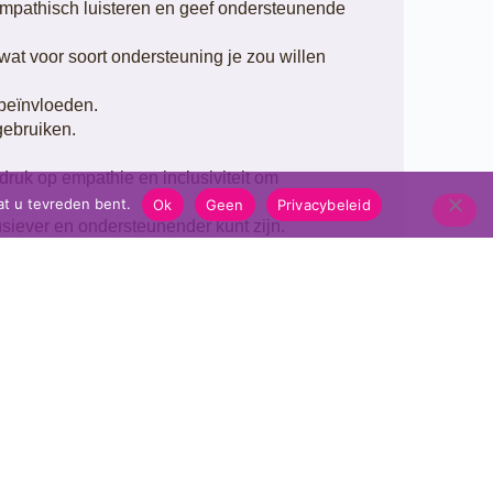
n empathisch luisteren en geef ondersteunende
 wat voor soort ondersteuning je zou willen
 beïnvloeden.
gebruiken.
druk op empathie en inclusiviteit om
at u tevreden bent.
Ok
Geen
Privacybeleid
lusiever en ondersteunender kunt zijn.
g uit te dagen.