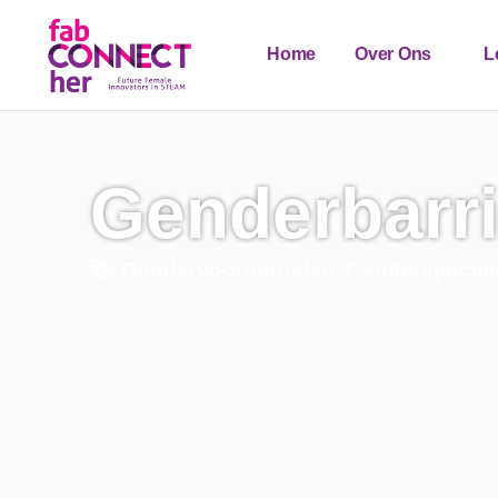
Home
Over Ons
L
Contact
Nieuws
Genderbarri
Gendervooroordelen
,
Genderspecifi