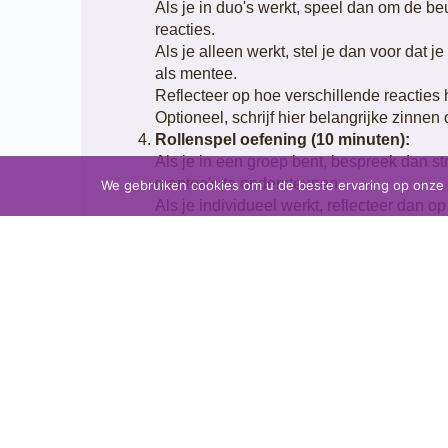
Als je in duo's werkt, speel dan om de be
reacties.
Als je alleen werkt, stel je dan voor dat 
als mentee.
Reflecteer op hoe verschillende reactie
Optioneel, schrijf hier belangrijke zinne
Rollenspel oefening (10 minuten):
Als je in een groep bent, bespreek dan s
mentee's te ondersteunen.
We gebruiken cookies om u de beste ervaring op onze we
Als je individueel werkt, reflecteer dan o
Overweeg om één of twee acties te noter
Je kunt ook feedback vragen aan je colleg