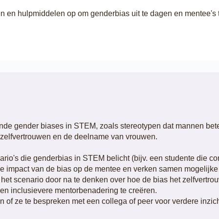
ten en hulpmiddelen op om genderbias uit te dagen en mentee's
de gender biases in STEM, zoals stereotypen dat mannen beter 
t zelfvertrouwen en de deelname van vrouwen.
ario's die genderbias in STEM belicht (bijv. een studente die co
de impact van de bias op de mentee en verken samen mogelijke 
 op het scenario door na te denken over hoe de bias het zelfver
en inclusievere mentorbenadering te creëren.
 of ze te bespreken met een collega of peer voor verdere inzic