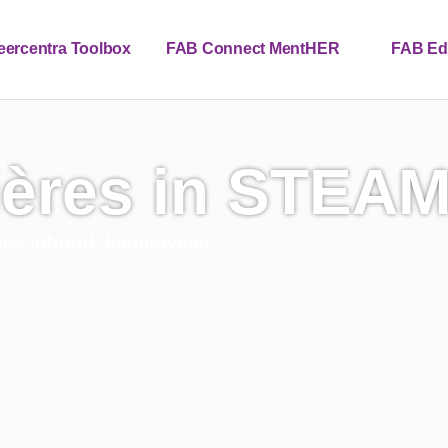
eercentra Toolbox
FAB Connect MentHER
FAB Ed
NL
ères in STEAM
eke inhoud
,
Inclusiviteit