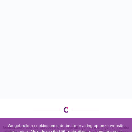
We gebruiken cookies om u de beste ervaring op onze website
Gefinancierd door de Europese Unie. Opvattingen en meningen zijn echter
te bieden. Als u deze site blijft gebruiken, gaan we ervan uit
uitsluitend die van de auteur(s) en komen niet noodzakelijkerwijs overeen