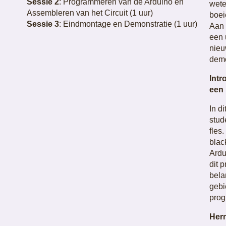
Sessie 2
: Programmeren van de Arduino en
wete
Assembleren van het Circuit (1 uur)
boei
Sessie 3
: Eindmontage en Demonstratie (1 uur)
Aan 
een 
nieu
demo
Intr
een 
In d
stud
fles
blac
Ardu
dit 
bela
gebi
prog
Her