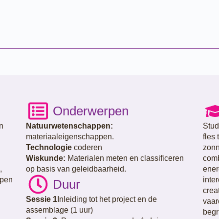
Onderwerpen
n
Natuurwetenschappen:
Stud
materiaaleigenschappen.
fles
Technologie
coderen
zonn
Wiskunde:
Materialen meten en classificeren
comb
,
op basis van geleidbaarheid.
ener
epen
inter
Duur
crea
Sessie 1
Inleiding tot het project en de
vaar
assemblage (1 uur)
begr