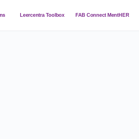
ns
Leercentra Toolbox
FAB Connect MentHER
Contact
Nieuws
NL