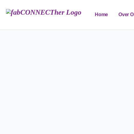
Home
Over O
FAB Edu Forum