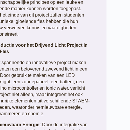
nschappelijke principes op een leuke en
ende manier kunnen worden toegepast.
het einde van dit project zullen studenten
unieke, gloeiende fles hebben die hun
w verworven kennis en vaardigheden
nstreert.
oductie voor het Drijvend Licht Project in
Fles
it spannende en innovatieve project maken
enten een betoverend zwevend licht in een
. Door gebruik te maken van een LED
klight, een zonnepaneel, een batterij, een
ino microcontroller en tonic water, verlicht
project niet alleen, maar integreert het ook
ngrijke elementen uit verschillende STAEM-
eden, waaronder hernieuwbare energie,
rammeren en chemie.
nieuwbare Energie:
Door de integratie van